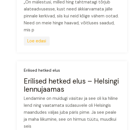
„On mälestusi, milled hing tahtmatagi tõrjub
alateadvusesse, kust need äkkiarvamata jälle
pinnale kerkivad, siis kui neid kõige vähem ootad.
Need on meie hinge haavad, võitluses saadud,
mis p
Loe edasi
Erilised hetked elus
Erilised hetked elus – Helsingi
lennujaamas
Lendamine on muidugi väsitav ja see oli ka hiline
lend ning vaatamata südasuvele oli Helsingis
maandudes väljas juba päris pime. Ja see peale
ja maha liikumine, see on hirmus tüütu, muudkui
seis