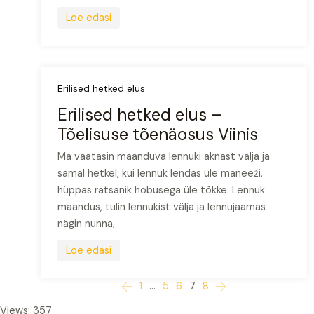
Loe edasi
Erilised hetked elus
Erilised hetked elus –
Tõelisuse tõenäosus Viinis
Ma vaatasin maanduva lennuki aknast välja ja
samal hetkel, kui lennuk lendas üle maneeži,
hüppas ratsanik hobusega üle tõkke. Lennuk
maandus, tulin lennukist välja ja lennujaamas
nägin nunna,
Loe edasi
Posts
1
…
5
6
7
8
navigation
Views: 357