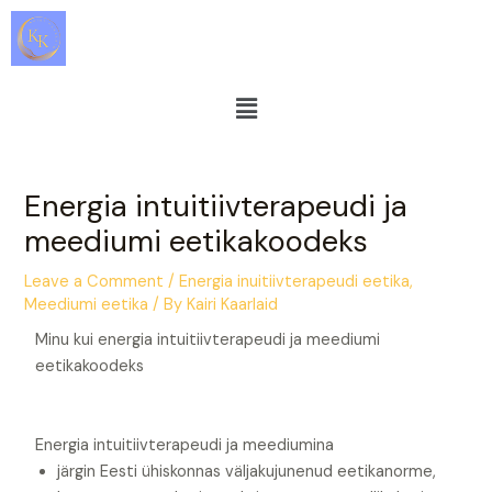
Skip
Post
to
navigation
content
Menu
Energia intuitiivterapeudi ja
meediumi eetikakoodeks
Leave a Comment
/
Energia inuitiivterapeudi eetika
,
Meediumi eetika
/ By
Kairi Kaarlaid
Minu kui energia intuitiivterapeudi ja meediumi
eetikakoodeks
Energia intuitiivterapeudi ja meediumina
järgin Eesti ühiskonnas väljakujunenud eetikanorme,