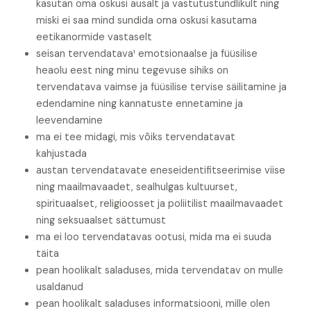
kasutan oma oskusi ausalt ja vastutustundlikult ning
miski ei saa mind sundida oma oskusi kasutama
eetikanormide vastaselt
seisan tervendatava¹ emotsionaalse ja füüsilise
heaolu eest ning minu tegevuse sihiks on
tervendatava vaimse ja füüsilise tervise säilitamine ja
edendamine ning kannatuste ennetamine ja
leevendamine
ma ei tee midagi, mis võiks tervendatavat
kahjustada
austan tervendatavate eneseidentifitseerimise viise
ning maailmavaadet, sealhulgas kultuurset,
spirituaalset, religioosset ja poliitilist maailmavaadet
ning seksuaalset sättumust
ma ei loo tervendatavas ootusi, mida ma ei suuda
täita
pean hoolikalt saladuses, mida tervendatav on mulle
usaldanud
pean hoolikalt saladuses informatsiooni, mille olen