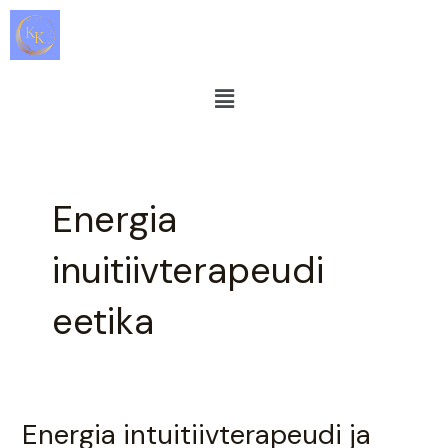
Skip
to
content
Menu
Energia
inuitiivterapeudi
eetika
Energia intuitiivterapeudi ja
Energia