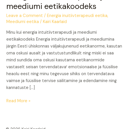
intuitiivterapeudi
meediumi eetikakoodeks
ja
meediumi
Leave a Comment
/
Energia inuitiivterapeudi eetika
,
eetikakoodeks
Meediumi eetika
/
Kairi Kaarlaid
Minu kui energia intuitiivterapeudi ja meediumi
eetikakoodeks Energia intuitiivterapeudi ja meediumina
järgin Eesti ühiskonnas väljakujunenud eetikanorme, kasutan
oma oskusi ausalt ja vastutustundlikult ning miski ei saa
mind sundida oma oskusi kasutama eetikanormide
vastaselt seisan tervendatava¹ emotsionaalse ja füüsilise
heaolu eest ning minu tegevuse sihiks on tervendatava
vaimse ja füüsilise tervise säilitamine ja edendamine ning
kannatuste […]
Read More »