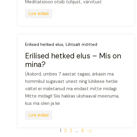
Meditatsioon otsib tühjust, värvitust
Loe edasi
Erilised hetked elus
Lihtsalt mõtted
Erilised hetked elus – Mis on
mina?
Ükskord, umbes 7 aastat tagasi, ärkasin ma
hommikul sügavast unest ning lühikese hetke
vältel ei mäletanud ma endast mitte midagi.
Mitte midagi! Siis hakkas ükshaaval meenuma,
kus ma olen ja ke
Loe edasi
Posts
1
2
3
…
8