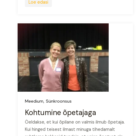
Loe edasi
Meedium
Sünkroonsus
Kohtumine õpetajaga
Öeldakse, et kui õpilane on valmis ilmub õpetaja.
Kui hinged teisest ilmast minuga tihedamalt