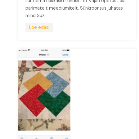
suhtlema hakkasid tundsin, et vajan õpetust ala
parimatelt meediumitelt. Sünkroonsus juhatas
mind Suz
Loe edasi