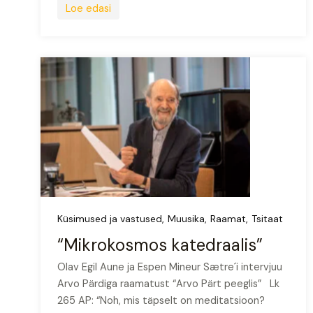
Loe edasi
Küsimused ja vastused
Muusika
Raamat
Tsitaat
“Mikrokosmos katedraalis”
Olav Egil Aune ja Espen Mineur Sætre´i intervjuu
Arvo Pärdiga raamatust “Arvo Pärt peeglis” Lk
265 AP: “Noh, mis täpselt on meditatsioon?