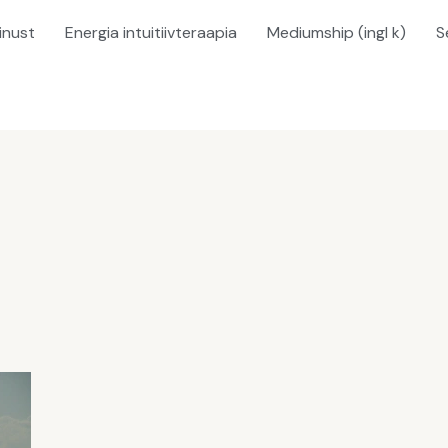
inust
Energia intuitiivteraapia
Mediumship (ingl k)
S