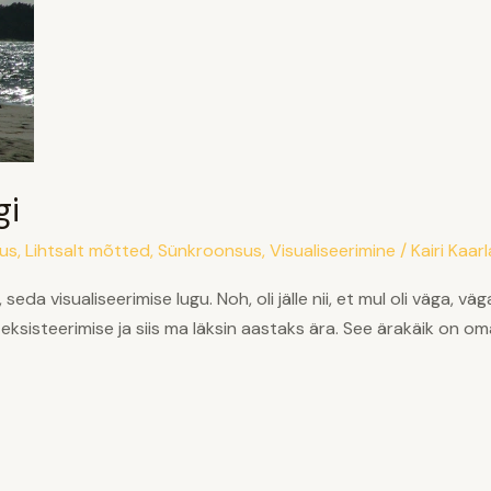
gi
lus
,
Lihtsalt mõtted
,
Sünkroonsus
,
Visualiseerimine
/
Kairi Kaarl
 seda visualiseerimise lugu. Noh, oli jälle nii, et mul oli väga, 
eksisteerimise ja siis ma läksin aastaks ära. See ärakäik on oma