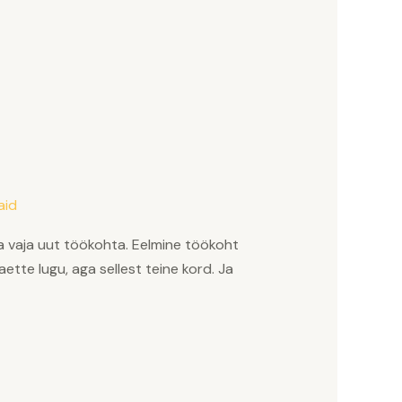
aid
väga vaja uut töökohta. Eelmine töökoht
ette lugu, aga sellest teine kord. Ja