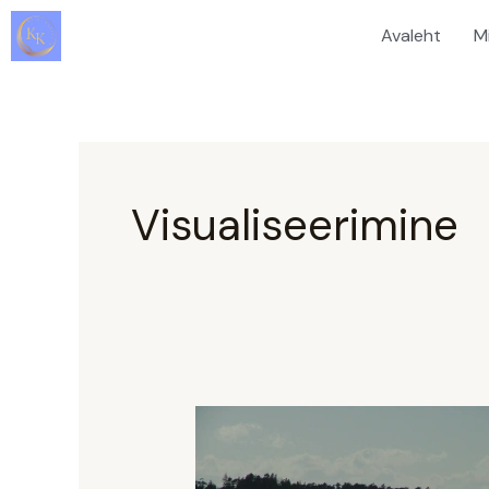
Skip
Avaleht
M
to
content
Visualiseerimine
Visualiseerimise
vägi