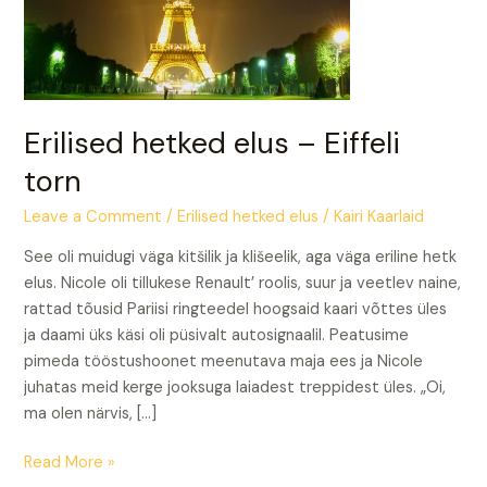
Erilised hetked elus – Eiffeli
torn
Leave a Comment
/
Erilised hetked elus
/
Kairi Kaarlaid
See oli muidugi väga kitšilik ja klišeelik, aga väga eriline hetk
elus. Nicole oli tillukese Renault’ roolis, suur ja veetlev naine,
rattad tõusid Pariisi ringteedel hoogsaid kaari võttes üles
ja daami üks käsi oli püsivalt autosignaalil. Peatusime
pimeda tööstushoonet meenutava maja ees ja Nicole
juhatas meid kerge jooksuga laiadest treppidest üles. „Oi,
ma olen närvis, […]
Read More »