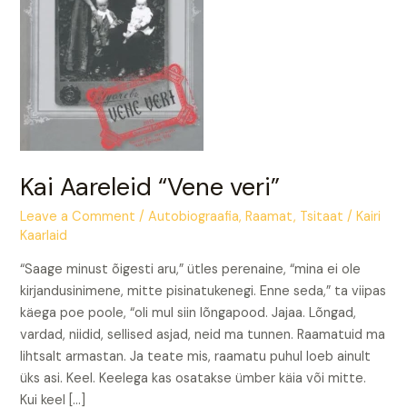
Kai Aareleid “Vene veri”
Leave a Comment
/
Autobiograafia
,
Raamat
,
Tsitaat
/
Kairi
Kaarlaid
“Saage minust õigesti aru,” ütles perenaine, “mina ei ole
kirjandusinimene, mitte pisinatukenegi. Enne seda,” ta viipas
käega poe poole, “oli mul siin lõngapood. Jajaa. Lõngad,
vardad, niidid, sellised asjad, neid ma tunnen. Raamatuid ma
lihtsalt armastan. Ja teate mis, raamatu puhul loeb ainult
üks asi. Keel. Keelega kas osatakse ümber käia või mitte.
Kui keel […]