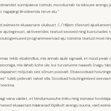
kolmandat sünnipäeva toimub, moodustab ta isiksuse arengu jaoks
eb tagajärgi likvideerida terve elu.“
 esimeste eluaastate olulisust. /…/ Hiljem tõestati ajuskaneeri
 ajutegevust, aktiveerides teatud seoseid ning kustutades te
d hoiukogemused programmeerivad aju toimima teatud moel nin
emas tekib ebakindlus, mis annab ajule signaali, et nüüd peab 
ktsiooniga, mis läheb kohe üle, kui turvatunne naaseb (nagu tä
endajaainet mõjutab see sõnum püsivalt. Ebasoodsad hoiutin
uhtes“ tuleb pidevalt valvel olla. Soodsad hoiutingimised seeva
teerima.
dagi vana väidet, et kiindumussuhe imiku ning esmase hooldaja
 esimesed eluaastad määravad lõplikult arengu suuna, vaid esim