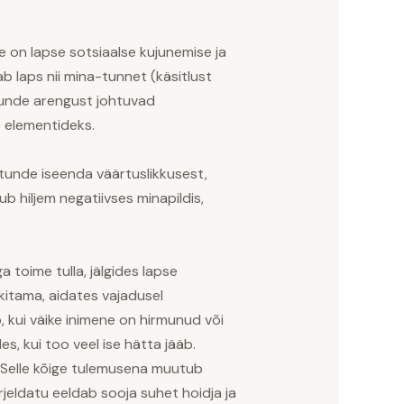
 on lapse sotsiaalse kujunemise ja
b laps nii mina-tunnet (käsitlust
-tunde arengust johtuvad
 elementideks.
tunde iseenda väärtuslikkusest,
 hiljem negatiivses minapildis,
toime tulla, jälgides lapse
kitama, aidates vajadusel
 kui väike inimene on hirmunud või
s, kui too veel ise hätta jääb.
. Selle kõige tulemusena muutub
rjeldatu eeldab sooja suhet hoidja ja