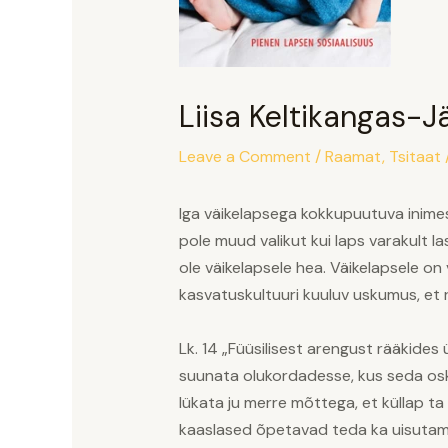
Liisa Keltikangas-J
Leave a Comment
/
Raamat
,
Tsitaat
Iga väikelapsega kokkupuutuva inimese 
pole muud valikut kui laps varakult 
ole väikelapsele hea. Väikelapsele on
kasvatuskultuuri kuuluv uskumus, et 
Lk. 14 „Füüsilisest arengust rääkides
suunata olukordadesse, kus seda oskust
lükata ju merre mõttega, et küllap ta 
kaaslased õpetavad teda ka uisutam