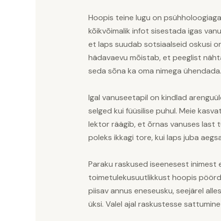
Hoopis teine lugu on psühholoogiaga.
kõikvõimalik infot sisestada igas van
et laps suudab sotsiaalseid oskusi oma
hädavaevu mõistab, et peeglist nähtav
seda sõna ka oma nimega ühendada. Ei
Igal vanuseetapil on kindlad arenguül
selged kui füüsilise puhul. Meie kasv
lektor räägib, et õrnas vanuses last 
poleks ikkagi tore, kui laps juba aegs
Paraku raskused iseenesest inimest e
toimetulekusuutlikkust hoopis pöörd
piisav annus eneseusku, seejärel all
üksi. Valel ajal raskustesse sattumin