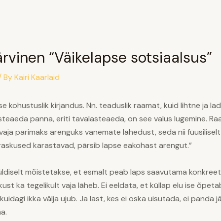
ärvinen “Väikelapse sotsiaalsus”
/ By
Kairi Kaarlaid
kohustuslik kirjandus. Nn. teaduslik raamat, kuid lihtne ja lad
lasteaeda panna, eriti tavalasteaeda, on see valus lugemine. R
 vaja parimaks arenguks vanemate lähedust, seda nii füüsiliselt 
raskused karastavad, pärsib lapse eakohast arengut.”
 üldiselt mõistetakse, et esmalt peab laps saavutama konkreets
 ka tegelikult vaja läheb. Ei eeldata, et küllap elu ise õpetab.
kuidagi ikka välja ujub. Ja last, kes ei oska uisutada, ei panda
a.