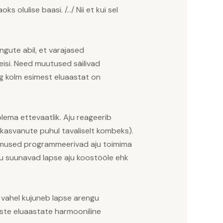
 olulise baasi. /…/ Nii et kui sel
ngute abil, et varajased
isi. Need muutused säilivad
g kolm esimest eluaastat on
olema ettevaatlik. Aju reageerib
iskasvanute puhul tavaliselt kombeks).
gimused programmeerivad aju toimima
stu suunavad lapse aju koostööle ehk
 vahel kujuneb lapse arengu
este eluaastate harmooniline