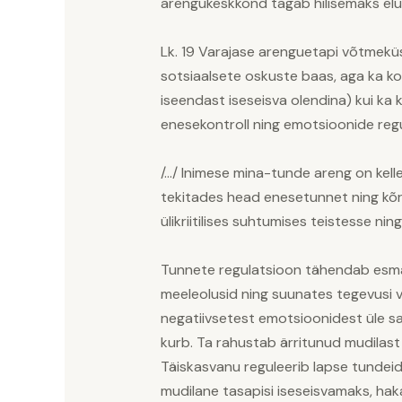
arengukeskkond tagab hilisemaks eluk
Lk. 19 Varajase arenguetapi võtmeküs
sotsiaalsete oskuste baas, aga ka kog
iseendast iseseisva olendina) kui ka
enesekontroll ning emotsioonide reg
/…/ Inimese mina-tunde areng on kell
tekitades head enesetunnet ning kõr
ülikriitilises suhtumises teistesse n
Tunnete regulatsioon tähendab esmalt
meeleolusid ning suunates tegevusi va
negatiivsetest emotsioonidest üle sa
kurb. Ta rahustab ärritunud mudilast 
Täiskasvanu reguleerib lapse tundeid
mudilane tasapisi iseseisvamaks, haka