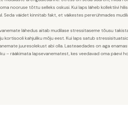
a nooruse tõttu selleks oskusi. Kui laps läheb kollektiivi hili
. Seda väidet kinnitab fakt, et väikestes pererühmades mudila
 vanemate lähedus aitab mudilase stressitaseme tõusu takis
kortisooli kahjuliku mõju eest. Kui laps satub stressisituatsioo
anemate juuresolekust abi olla. Lasteaedades on aga enamasti 
 jätku – rääkimata lapsevanematest, kes veedavad oma päevi ho