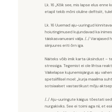
Lk. 16 „Kõik see, mis lapse elus enne 
etapil tekib mõni oluline defitsiit, tul
Lk. 16 Uuemad aju-uuringud kinnitavad
hoiutingimused kujundavad ka inimese
täiskasvanueani välja. /…/ Varajase
siinjuures eriti õrn iga.
Näiteks võib imik karta üksindust – t
stressiga. Tegemist ei ole lihtsa rea
Väikelapse kujunemisjärgus aju vah
spetsiifilisel moel: „kurja maailma s
sotsiaalset vastastikust mõju aktsep
/…/ Aju-uuringute käigus tõestati se
nurgakiviks. See ei toimi aga nii, et