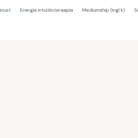
inust
Energia intuitiivteraapia
Mediumship (ingl k)
S