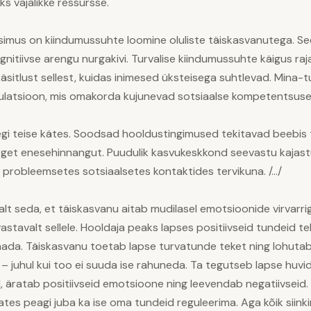
s vajalikke ressursse.
imus on kiindumussuhte loomine oluliste täiskasvanutega. See
nitiivse arengu nurgakivi. Turvalise kiindumussuhte käigus raja
 käsitlust sellest, kuidas inimesed üksteisega suhtlevad. Mina
ulatsioon, mis omakorda kujunevad sotsiaalse kompetentsuse
egi teise kätes. Soodsad hooldustingimused tekitavad beebis 
get enesehinnangut. Puudulik kasvukeskkond seevastu kajastub
ing probleemsetes sotsiaalsetes kontaktides tervikuna. /…/
 seda, et täiskasvanu aitab mudilasel emotsioonide virvarriga 
stavalt sellele. Hooldaja peaks lapses positiivseid tundeid te
ada. Täiskasvanu toetab lapse turvatunde teket ning lohutab,
– juhul kui too ei suuda ise rahuneda. Ta tegutseb lapse huvide
, äratab positiivseid emotsioone ning leevendab negatiivseid
tes peagi juba ka ise oma tundeid reguleerima. Aga kõik siinki