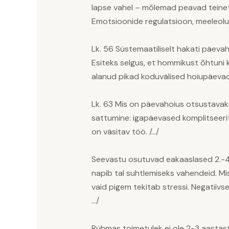
lapse vahel – mõlemad peavad teinet
Emotsioonide regulatsioon, meeleolud
Lk. 56 Süstemaatiliselt hakati päeva
Esiteks selgus, et hommikust õhtuni ke
alanud pikad koduvälised hoiupäevad 
Lk. 63 Mis on päevahoius otsustavaks
sattumine: igapäevased komplitseeritu
on väsitav töö. /…/
Seevastu osutuvad eakaaslased 2.-4. 
napib tal suhtlemiseks vahendeid. Mi
vaid pigem tekitab stressi. Negatiiv
…/
Rühmas toimetulek ei ole 2-3 aastas