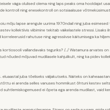
eisele väga olulised olema ning laps peaks oma hooldajat us
e kontroll ning enesekontroll on sotsiaalsuse võtmeküsimuste
hoiu mõju lapse arengule uurima 1970ndail ning juba esimesed
stev kollektiivis viibimine tekitab väikelastele stressi. Lisaks
korreleerusid rahutuse ning agressiivse käitumisega ka hiljem 
 kortiosooli vallandavaks teguriks? /…/ Watamura arvates on ri
d nõuded mõjuvad mudilasele kahjulikult, ning ka pidev kollekt
eluaastal juba tõeliseks väljakutseks. Näiteks on kaheaastan
stõttu ei arenda selles vanuses hommikust õhtuni kestev selts
sed suhtlemiskogemused ei õpeta ega arenda mudilast, vaid ker
te mudilaste arenguülesanne. Stress on seda suurem, mida ro