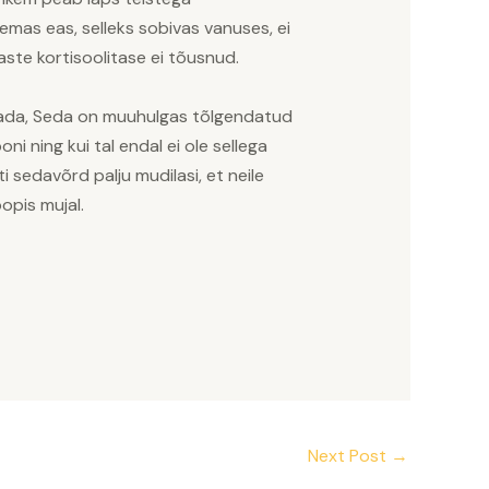
semas eas, selleks sobivas vanuses, ei
ste kortisoolitase ei tõusnud.
tada, Seda on muuhulgas tõlgendatud
ni ning kui tal endal ei ole sellega
sedavõrd palju mudilasi, et neile
opis mujal.
Next Post
→