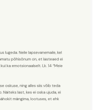
us lugeda. Neile lapsevanemaile, kel
aamatu põhisõnum on, et lasteaed ei
kui ka emotsionaalselt. Lk. 14 “Meie
e oskuse, ning alles siis võib teda
 Näiteks last, kes ei oska ujuda, ei
 jäähokit mängima, lootuses, et ehk