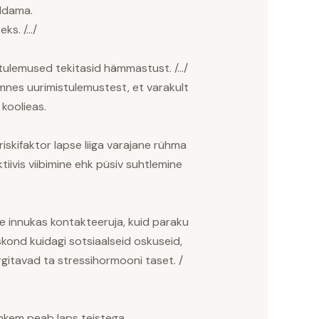
aldama.
ks. /…/
 tulemused tekitasid hämmastust. /…/
 ilmnes uurimistulemustest, et varakult
koolieas.
skifaktor lapse liiga varajane rühma
iivis viibimine ehk püsiv suhtlemine
e innukas kontakteeruja, kuid paraku
kond kuidagi sotsiaalseid oskuseid,
gitavad ta stressihormooni taset. /
hkem peab laps teistega