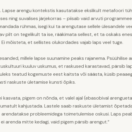
 Lapse arengu kontekstis kasutatakse ekslikult metafoori tüh
uses ning suvalises järjekorras – piisab vaid arvuti programmee
ndada rühmas, isegi kui ta arengutase sellele ülesandele veel e
 pilt on tegelikult ta ise, rääkimata sellest, et ta oskaks en
 mõisteta, et sellistes olukordades vajab laps veel tuge.
esanded, millele lapse suunamine peaks rajanema. Psüühilise ar
atuskultuuri kuuluv uskumus, et raskused karastavad, pärsib la
tuleks teatud kogemuste eest kaitsta või säästa, küsib peaaegu
asti raskuste ületamise kunsti õpiks.
i kasvata, pigem on nõnda, et valel ajal (ebasobival arenguet
umatult kahjustada. Lastele saab raskuste ületamist õpetada
es arendatakse probleemidega toimetulemise oskusi. Laps peab
e ei arenda mitte kedagi, vaid pigem pärsib arengut.“