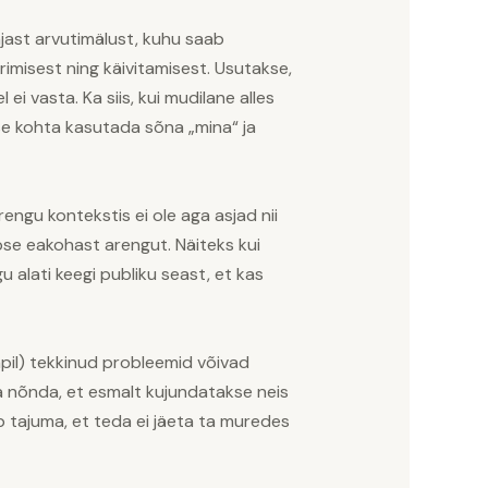
jast arvutimälust, kuhu saab
rimisest ning käivitamisest. Usutakse,
i vasta. Ka siis, kui mudilane alles
ese kohta kasutada sõna „mina“ ja
engu kontekstis ei ole aga asjad nii
pse eakohast arengut. Näiteks kui
 alati keegi publiku seast, et kas
apil) tekkinud probleemid võivad
 nõnda, et esmalt kujundatakse neis
 tajuma, et teda ei jäeta ta muredes