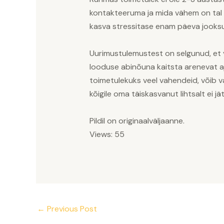
kontakteeruma ja mida vähem on tal om
kasva stressitase enam päeva jooksul
Uurimustulemustest on selgunud, et
looduse abinõuna kaitsta arenevat aju 
toimetulekuks veel vahendeid, võib v
kõigile oma täiskasvanut lihtsalt ei
Pildil on originaalväljaanne.
Views: 55
←
Previous Post