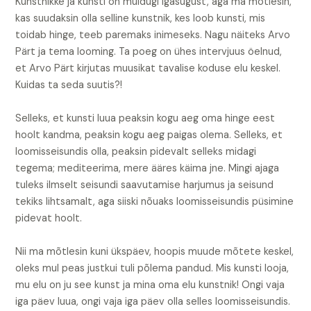
Kunstnikke ja kunsti on muidugi igasugust, aga ma mõtlesin,
kas suudaksin olla selline kunstnik, kes loob kunsti, mis
toidab hinge, teeb paremaks inimeseks. Nagu näiteks Arvo
Pärt ja tema looming. Ta poeg on ühes intervjuus öelnud,
et Arvo Pärt kirjutas muusikat tavalise koduse elu keskel.
Kuidas ta seda suutis?!
Selleks, et kunsti luua peaksin kogu aeg oma hinge eest
hoolt kandma, peaksin kogu aeg paigas olema. Selleks, et
loomisseisundis olla, peaksin pidevalt selleks midagi
tegema; mediteerima, mere ääres käima jne. Mingi ajaga
tuleks ilmselt seisundi saavutamise harjumus ja seisund
tekiks lihtsamalt, aga siiski nõuaks loomisseisundis püsimine
pidevat hoolt.
Nii ma mõtlesin kuni ükspäev, hoopis muude mõtete keskel,
oleks mul peas justkui tuli põlema pandud. Mis kunsti looja,
mu elu on ju see kunst ja mina oma elu kunstnik! Ongi vaja
iga päev luua, ongi vaja iga päev olla selles loomisseisundis.