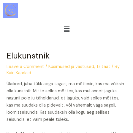
Skip
Post
to
navigation
content
Menu
Elukunstnik
Leave a Comment
/
Küsimused ja vastused
,
Tsitaat
/ By
Kairi Kaarlaid
Ükskord, juba tükk aega tagasi, ma mõtlesin, kas ma võiksin
olla kunstnik.
Mitte selles mõttes, kas mul annet jaguks,
nagunii pole ju täheldanud, et jaguks, vaid selles mõttes,
kas ma suudaks olla pidevalt, või vähemalt väga sageli,
loomisseisundis. Kas suudaksin olla kogu aeg sellises
seisundis, et vaim peale tuleks.