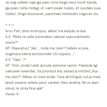
Ja ongi selleks vaja iga päev oma hinge eest hoolt kanda,
iga päev teha midagi, et vaim peale tuleks, et suudaks luua
tõelist, hinge kosutavat, paremaks inimeseks tegevat elu.
*-*-*
Arvo Pärt ühes intervjuus, allikat ma kahjuks ei leia.
A.S: “Mida te selle kummalise vaikuse saavutamiseks
teete?”
AP: (Naeratus) “Jah … mida ma teen? Selleks ei pea
tingimata käima kontsertidel või ooperis …”
A.S: “Vaid …?”
AP: “Hoh, endal tuleb astuda esimene samm. Pääseda ligi
vaikusele iseendas. Sa pöördud ära, seisad ja mõtled „Kus
ma olen?“ Allikas on meis endis. Tuha all hõõgub tuli ja meie
ainult peame sellele pisut värsket õhku andma. Nii on alati
olnud, nii oli ka Noa ajal.”
Views: 6