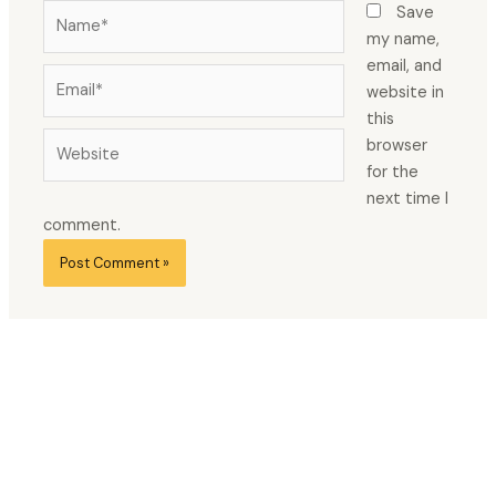
Name*
Save
my name,
email, and
Email*
website in
this
Website
browser
for the
next time I
comment.
© 2026 Kairi Kaarlaid
Tel. +372 5296887