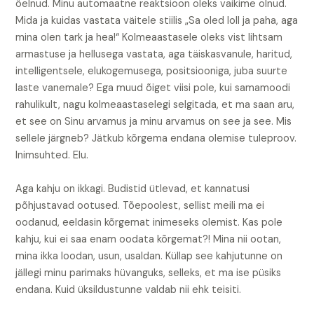
öelnud. Minu automaatne reaktsioon oleks vaikime olnud.
Mida ja kuidas vastata väitele stiilis „Sa oled loll ja paha, aga
mina olen tark ja hea!“ Kolmeaastasele oleks vist lihtsam
armastuse ja hellusega vastata, aga täiskasvanule, haritud,
intelligentsele, elukogemusega, positsiooniga, juba suurte
laste vanemale? Ega muud õiget viisi pole, kui samamoodi
rahulikult, nagu kolmeaastaselegi selgitada, et ma saan aru,
et see on Sinu arvamus ja minu arvamus on see ja see. Mis
sellele järgneb? Jätkub kõrgema endana olemise tuleproov.
Inimsuhted. Elu.
Aga kahju on ikkagi. Budistid ütlevad, et kannatusi
põhjustavad ootused. Tõepoolest, sellist meili ma ei
oodanud, eeldasin kõrgemat inimeseks olemist. Kas pole
kahju, kui ei saa enam oodata kõrgemat?! Mina nii ootan,
mina ikka loodan, usun, usaldan. Küllap see kahjutunne on
jällegi minu parimaks hüvanguks, selleks, et ma ise püsiks
endana. Kuid üksildustunne valdab nii ehk teisiti.