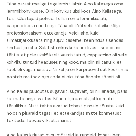
Täna pärast meiliga tegelemist läksin Aino Kallasega oma
lemmikkohvikusse. Olin kohvikus üksi koos Aino Kallasega,
teisi külastajaid polnud. Tellisin oma lemmiksalati,
cappuccino ja uue koogi. Täna oli tööl selle kohviku kõige
professionaalsem ettekandja, veidi jahe, kuid
silmakirjalikkuseta ning sujuv, tasemel teenindus sisendas
kindlust ja rahu. Salatist õhkus koka hoolivust, see on nii
tähtis, et pole ükskõikselt valmistatud, cappuccino oli selle
kohviku tuntud headuses ning kook, ma olin nii tänulik, et
kook oli väga maitsev. Nii kahju on kui proovid uut kooki, mis
paistab maitsev, aga seda ei ole, täna õnneks tõesti oli.
Aino Kallas puudutas sügavalt, sügavalt, oli nii lähedal, päris
katmata hinge vastas. Kõhe oli ja samal ajal lõpmatu
tänulikkus. Nutt tahtis avatud kohast pinnale tõusta, kuid
hoidsin pisaraid tagasi, et ettekandjas mitte kohmetust
tekitada. Taevas vilksatas sinist.
Aino Kallas kirjutab minu mõtteid ja tundeid, kohati loen