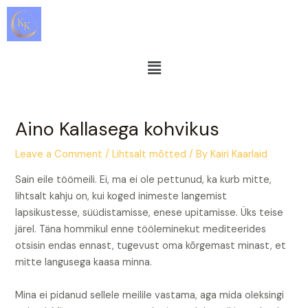
Skip
Post
to
navigation
content
Menu
Aino Kallasega kohvikus
Leave a Comment
/
Lihtsalt mõtted
/ By
Kairi Kaarlaid
Sain eile töömeili. Ei, ma ei ole pettunud, ka kurb mitte,
lihtsalt kahju on, kui koged inimeste langemist
lapsikustesse, süüdistamisse, enese upitamisse. Üks teise
järel. Täna hommikul enne tööleminekut mediteerides
otsisin endas ennast, tugevust oma kõrgemast minast, et
mitte langusega kaasa minna.
Mina ei pidanud sellele meilile vastama, aga mida oleksingi