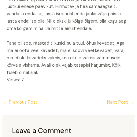
justkui enese päevikut. Hirmutav ja hea samaaegselt,
vaadata endasse, lasta iseendal enda jaoks välja paista,
lasta endal ise olla. Nii olekski ju kõige õigem, olla kogu aeg
oma kõrgem mina. Ja mitte ainult endale.
Täna oli soe, räästad tilkusid, sula tuul, õhus kevadet. Aga
ma ei oota veel kevadet, ma ei soovi veel kevadet, vara,
ma ei ole kevadeks valmis, ma ei ole valmis vammuseid
kõrvale viskama. Avali olek vajab tasapisi harjumist. Kõik
tuleb omal ajal.
Views: 7
←
Previous Post
Next Post
→
Leave a Comment