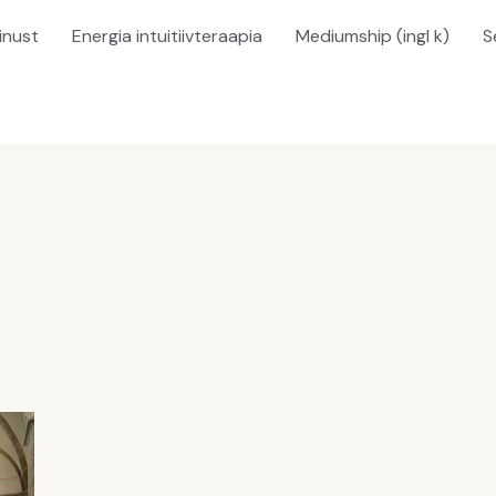
inust
Energia intuitiivteraapia
Mediumship (ingl k)
S