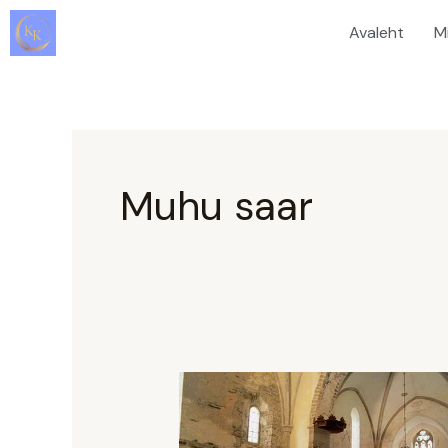
Skip
Avaleht
M
to
content
Muhu saar
Erilised
hetked
elus