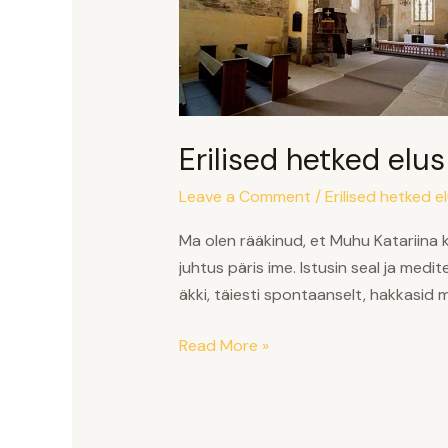
–
Muhu
Katariina
kirikus
Erilised hetked elus
Leave a Comment
/
Erilised hetked e
Ma olen rääkinud, et Muhu Katariina kir
juhtus päris ime. Istusin seal ja medite
äkki, täiesti spontaanselt, hakkasid m
Read More »