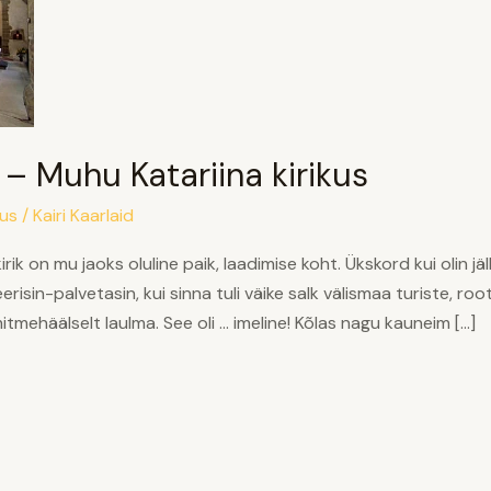
 – Muhu Katariina kirikus
lus
/
Kairi Kaarlaid
ik on mu jaoks oluline paik, laadimise koht. Ükskord kui olin jä
erisin-palvetasin, kui sinna tuli väike salk välismaa turiste, root
itmehäälselt laulma. See oli … imeline! Kõlas nagu kauneim […]