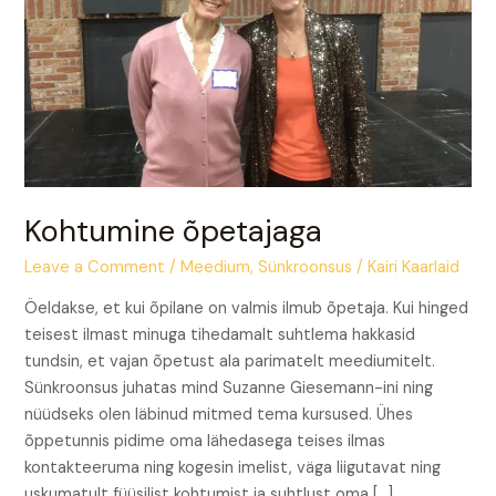
Kohtumine õpetajaga
Leave a Comment
/
Meedium
,
Sünkroonsus
/
Kairi Kaarlaid
Öeldakse, et kui õpilane on valmis ilmub õpetaja. Kui hinged
teisest ilmast minuga tihedamalt suhtlema hakkasid
tundsin, et vajan õpetust ala parimatelt meediumitelt.
Sünkroonsus juhatas mind Suzanne Giesemann-ini ning
nüüdseks olen läbinud mitmed tema kursused. Ühes
õppetunnis pidime oma lähedasega teises ilmas
kontakteeruma ning kogesin imelist, väga liigutavat ning
uskumatult füüsilist kohtumist ja suhtlust oma […]